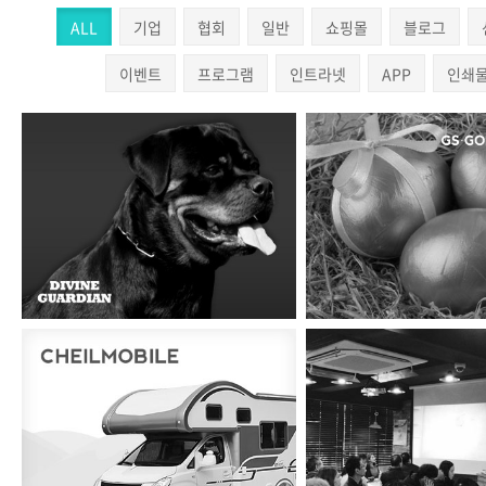
ALL
기업
협회
일반
쇼핑몰
블로그
이벤트
프로그램
인트라넷
APP
인쇄
디바인가디언
지에스금은(주)
제일모빌
(주)코리아주얼리