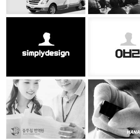
심플리디자인 명함
올바른과외 명
블루칩 번역원
하나다이아몬