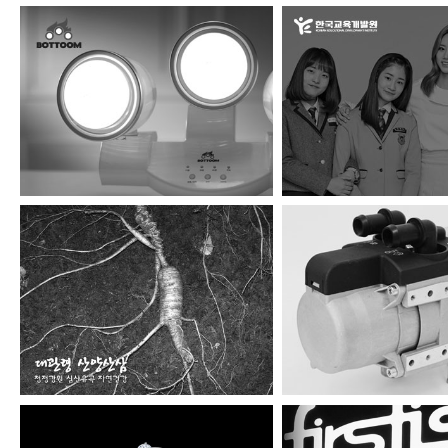
바툼
2016 자유학기제 
대관령산양산삼
오토텀(autoter