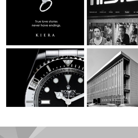
키에라
퍼스티스트
오렌지전당포
기린산업