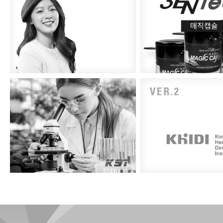
맥스피드PC
쓰리엔텍
케이에스티
한국보건산업진흥원 