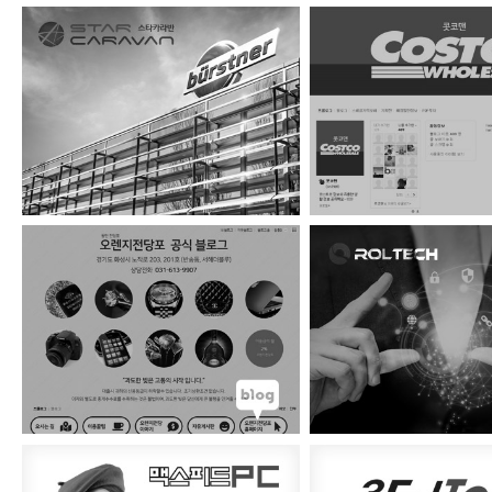
독일 비스너 공식딜러 …
콧코맨
오렌지전당포 공식블…
완벽한 보안파트너 