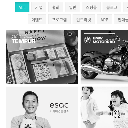
ALL
기업
협회
일반
쇼핑몰
블로그
이벤트
프로그램
인트라넷
APP
인쇄
템퍼 휘게
BMW MOTORRAD
이삭애견훈련소
어울놀이 패밀리