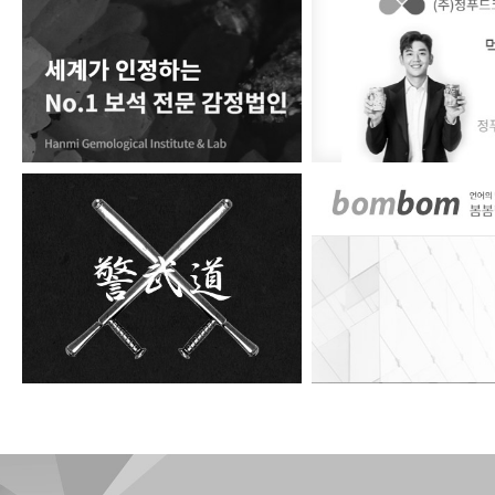
한미보석감정원
정푸드코리아
경무도
봄봄번역원