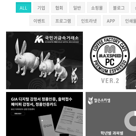
ALL
기업
협회
일반
쇼핑몰
블로그
이벤트
프로그램
인트라넷
APP
인쇄
(주)국민귀금속거래소
맥스피드PC ver
DCC 다이아몬드 감정 인…
과외 매칭 플랫폼 