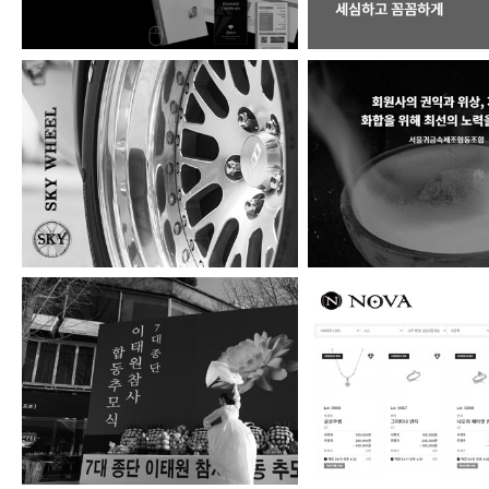
스카이휠
서울귀금속제조협
(사)한국종교지도자협…
NOVA 주얼리옥