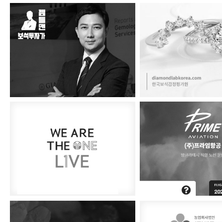
보석왕 젬틀맨
한국보석감정평
뉴스킨 라이브
프라임항공