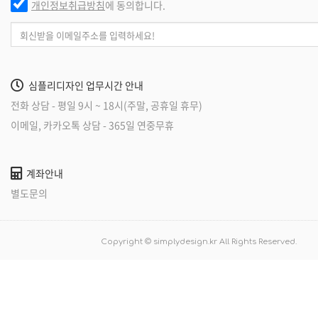
보석왕 젬틀맨
한국보석감정평
뉴스킨 라이브
프라임항공
한미보석감정원
정푸드코리아