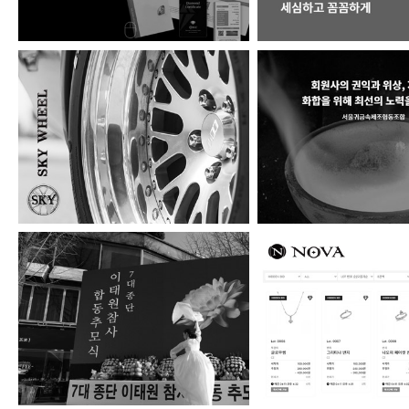
스카이휠
서울귀금속제조협
(사)한국종교지도자협…
NOVA 주얼리옥