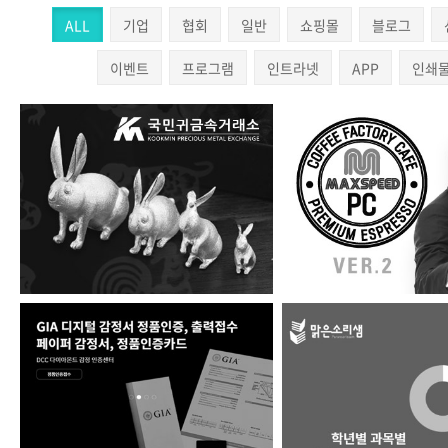
ALL
기업
협회
일반
쇼핑몰
블로그
이벤트
프로그램
인트라넷
APP
인쇄
(주)국민귀금속거래소
맥스피드PC ver
DCC 다이아몬드 감정 인…
과외 매칭 플랫폼 