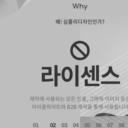
(주)국민귀금속거래소
맥스피드PC ver
DCC 다이아몬드 감정 인…
과외 매칭 플랫폼 