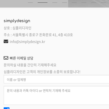
스카이휠
서울귀금속제조협
(사)한국종교지도자협…
NOVA 주얼리옥