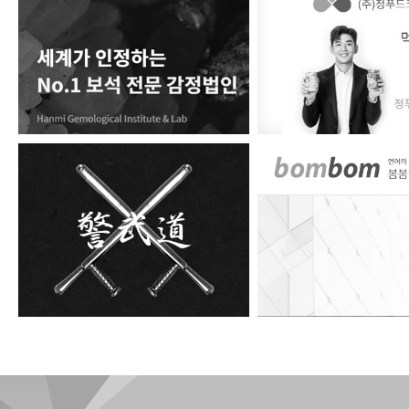
한미보석감정원
정푸드코리아
경무도
봄봄번역원