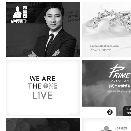
보석왕 젬틀맨
한국보석감정평
뉴스킨 라이브
프라임항공