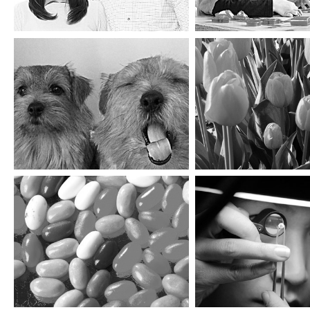
아이리하우스
미림원예종묘
피플앤피플
GIA코리아