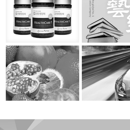
우리가제약
예락교육
경일유통
광조렌트카