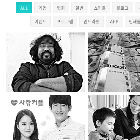
ALL
기업
협회
일반
쇼핑몰
블로그
이벤트
프로그램
인트라넷
APP
인쇄
털보선장횟집
뱅크인포
사랑커플
아이실리콘