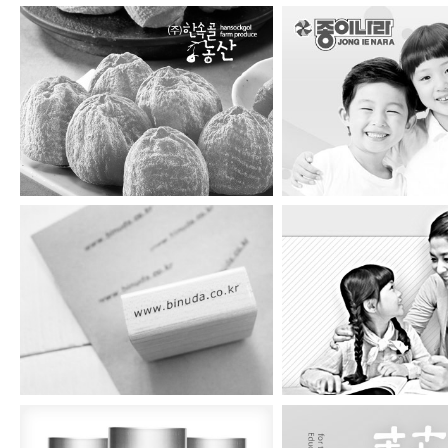
한속골농산
종이나라
비누다
맑은소리샘