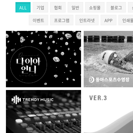
ALL
기업
협회
일반
쇼핑몰
블로그
이벤트
프로그램
인트라넷
APP
인쇄
다이아언니
동아스포츠수영
트랜디뮤직
테너지 ver.3