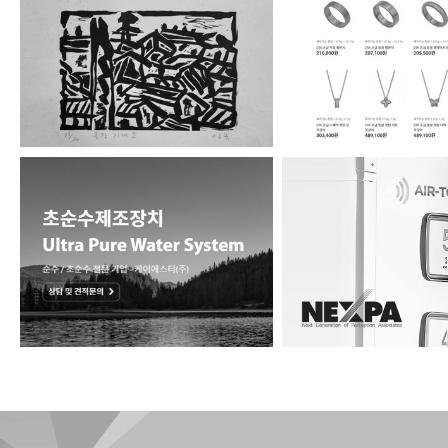
고금관갤러리
(주)한국귀금속보
KST - 초순수제조 사업…
넥스파시스템 블