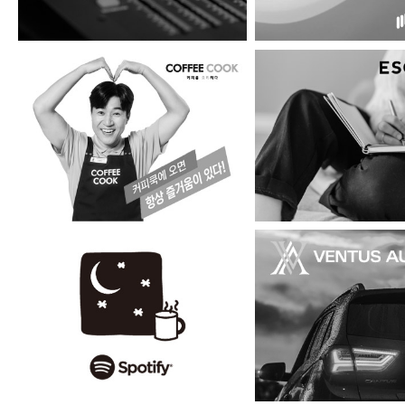
커피쿡
에스키스
스포티파이 라디오
벤투스아우토