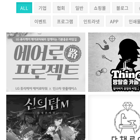
ALL
기업
협회
일반
쇼핑몰
블로그
이벤트
프로그램
인트라넷
APP
인쇄
LG 에어로타워
ThinQ 방탈출 
엔젤게임즈_지스타2021
2021 주얼리라