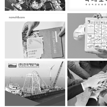
나무앤케어
JDC
(주)한국해양기술
(사)한국귀금보석