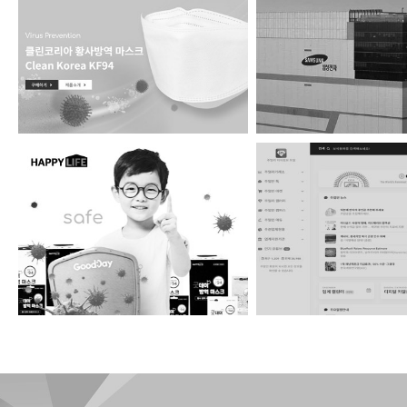
클린코리아마스크
기린산업 ver.
해피라이프
주얼인