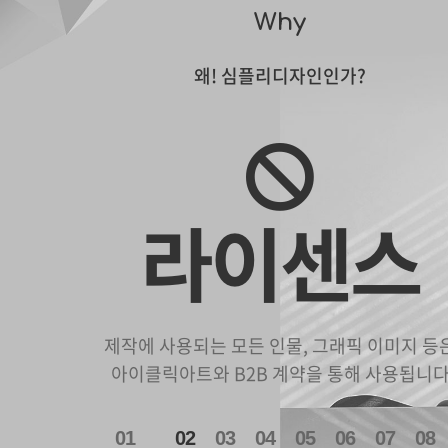
(주)국민귀금속거래소
맥스피드PC ver
DCC 다이아몬드 감정 인…
과외 매칭 플랫폼 