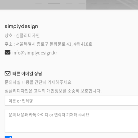
스카이휠
서울귀금속제조협
(사)한국종교지도자협…
NOVA 주얼리옥