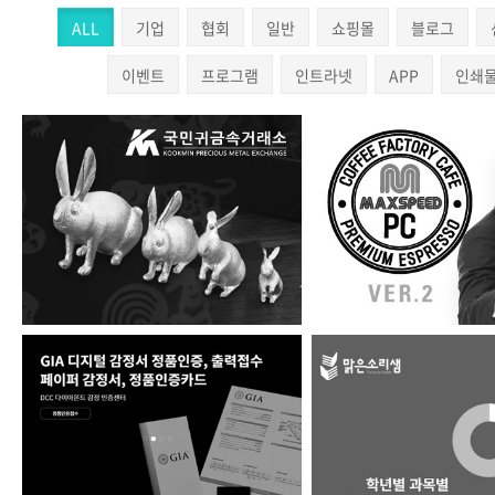
ALL
기업
협회
일반
쇼핑몰
블로그
이벤트
프로그램
인트라넷
APP
인쇄
(주)국민귀금속거래소
맥스피드PC ver
DCC 다이아몬드 감정 인…
과외 매칭 플랫폼 