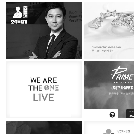
보석왕 젬틀맨
한국보석감정평
뉴스킨 라이브
프라임항공