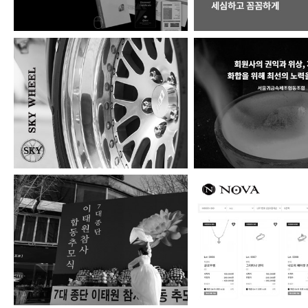
스카이휠
서울귀금속제조협
(사)한국종교지도자협…
NOVA 주얼리옥