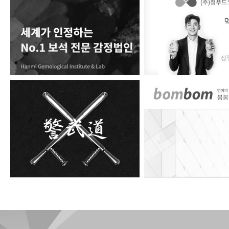
한미보석감정원
정푸드코리아
경무도
봄봄번역원