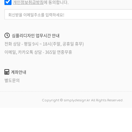
보석왕 젬틀맨
한국보석감정평
뉴스킨 라이브
프라임항공
한미보석감정원
정푸드코리아