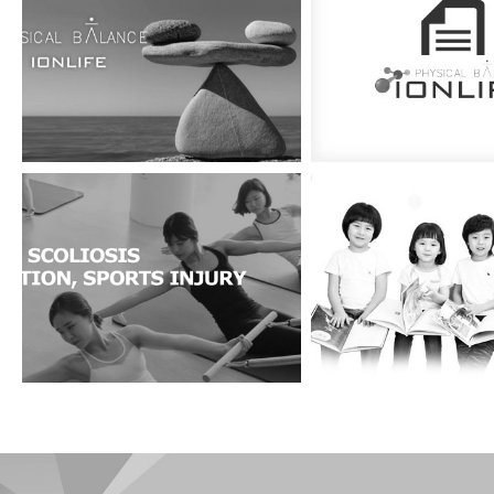
Ionlife
Ionlife 인쇄물
머슬케어필라테스 본…
부천아동발달센