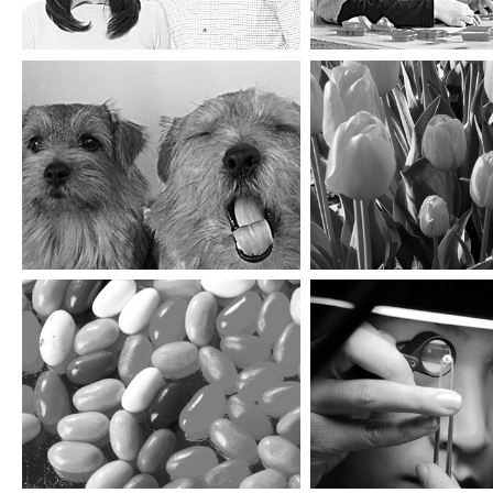
아이리하우스
미림원예종묘
피플앤피플
GIA코리아