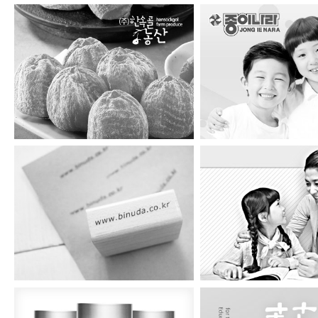
한속골농산
종이나라
비누다
맑은소리샘