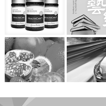
우리가제약
예락교육
경일유통
광조렌트카