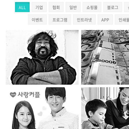
ALL
기업
협회
일반
쇼핑몰
블로그
이벤트
프로그램
인트라넷
APP
인쇄
털보선장횟집
뱅크인포
사랑커플
아이실리콘